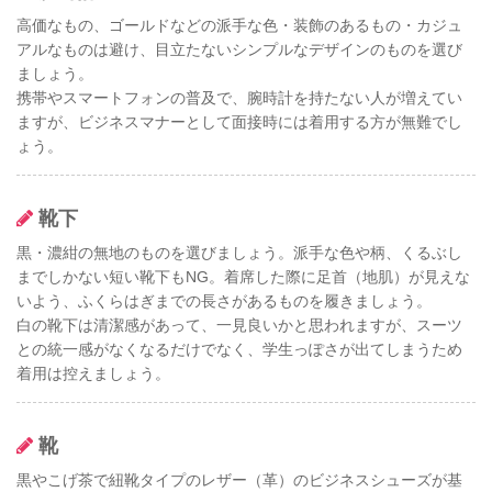
高価なもの、ゴールドなどの派手な色・装飾のあるもの・カジュ
アルなものは避け、目立たないシンプルなデザインのものを選び
ましょう。
携帯やスマートフォンの普及で、腕時計を持たない人が増えてい
ますが、ビジネスマナーとして面接時には着用する方が無難でし
ょう。
靴下
黒・濃紺の無地のものを選びましょう。派手な色や柄、くるぶし
までしかない短い靴下もNG。着席した際に足首（地肌）が見えな
いよう、ふくらはぎまでの長さがあるものを履きましょう。
白の靴下は清潔感があって、一見良いかと思われますが、スーツ
との統一感がなくなるだけでなく、学生っぽさが出てしまうため
着用は控えましょう。
靴
黒やこげ茶で紐靴タイプのレザー（革）のビジネスシューズが基