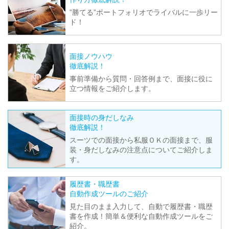
”勝てる”ポートフォリオでライバルに一歩リー
ド！
面接ノウハウ
徹底解説！
事前準備から質問・回答例まで、面接に役に
立つ情報をご紹介します。
面接時の身だしなみ
徹底解説！
スーツでの面接から私服ＯＫの面接まで、服
装・身だしなみの注意点についてご紹介しま
す。
履歴書・職歴書
自動作成ツールのご紹介
見た目のまま入力して、自動で履歴書・職歴
書を作成！簡単＆便利な自動作成ツールをご
紹介。