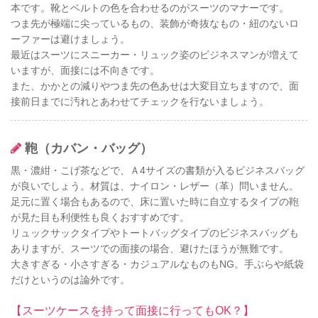
本です。靴とベルトの色を合わせるのがスーツのマナーです。
つま先が極端に尖っているもの、装飾が奇抜なもの・紐のないロ
ーファーは避けましょう。
最近はスーツにスニーカー・リュック姿のビジネスマンが増えて
いますが、面接には不向きです。
また、かかとの減りやつま先の色あせは大変目立ちますので、面
接前日までに汚れとあわせてチェックを行ないましょう。
鞄（カバン・バッグ）
黒・濃紺・こげ茶などで、Ａ4サイズの書類が入るビジネスバッグ
が良いでしょう。材質は、ナイロン・レザー（革）問いません。
足元に置く場合もあるので、床に置いた時に自立するタイプの鞄
が見た目も利便性も良くおすすめです。
リュックサックタイプやトートバッグタイプのビジネスバッグも
ありますが、スーツでの面接の場合、避けたほうが無難です。
大きすぎる・小さすぎる・カジュアルなものもNG。手ぶらや紙袋
だけというのは論外です。
【スーツケースを持って面接に行ってもOK？】