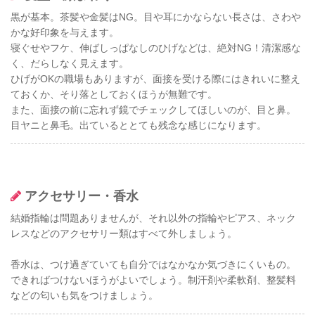
黒が基本。茶髪や金髪はNG。目や耳にかならない長さは、さわや
かな好印象を与えます。
寝ぐせやフケ、伸ばしっぱなしのひげなどは、絶対NG！清潔感な
く、だらしなく見えます。
ひげがOKの職場もありますが、面接を受ける際にはきれいに整え
ておくか、そり落としておくほうが無難です。
また、面接の前に忘れず鏡でチェックしてほしいのが、目と鼻。
目ヤニと鼻毛。出ているととても残念な感じになります。
アクセサリー・香水
結婚指輪は問題ありませんが、それ以外の指輪やピアス、ネック
レスなどのアクセサリー類はすべて外しましょう。
香水は、つけ過ぎていても自分ではなかなか気づきにくいもの。
できればつけないほうがよいでしょう。制汗剤や柔軟剤、整髪料
などの匂いも気をつけましょう。