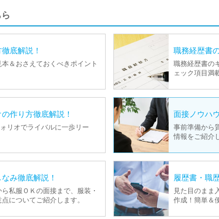
ちら
方
徹底解説！
職務経歴書
見本＆おさえておくべきポイント
職務経歴書の
。
ェック項目満
オの
作り方徹底解説！
面接ノウハ
フォリオでライバルに一歩リー
事前準備から
情報をご紹介
しなみ
徹底解説！
履歴書・職
から私服ＯＫの面接まで、服装・
見た目のまま
意点についてご紹介します。
作成！簡単＆