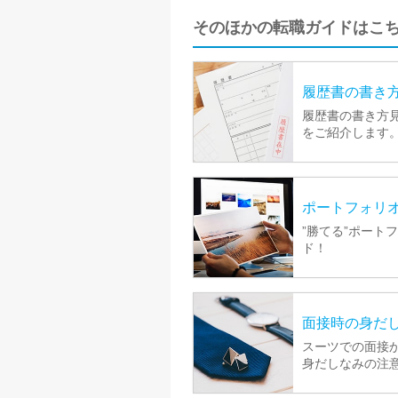
そのほかの転職ガイドはこ
履歴書の書き
履歴書の書き方
をご紹介します
ポートフォリ
”勝てる”ポート
ド！
面接時の身だ
スーツでの面接
身だしなみの注