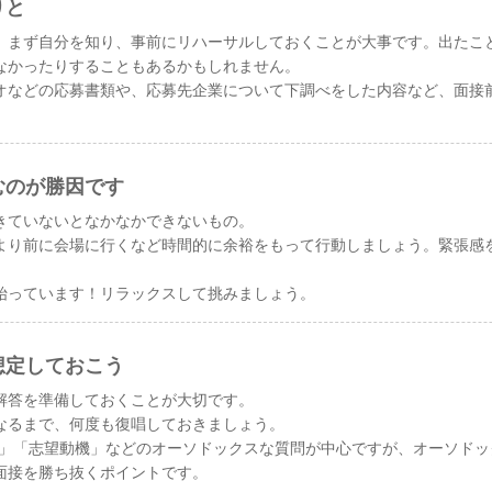
りと
、まず自分を知り、事前にリハーサルしておくことが大事です。出たこ
なかったりすることもあるかもしれません。
オなどの応募書類や、応募先企業について下調べをした内容など、面接
むのが勝因です
きていないとなかなかできないもの。
より前に会場に行くなど時間的に余裕をもって行動しましょう。緊張感
始っています！リラックスして挑みましょう。
想定しておこう
解答を準備しておくことが大切です。
なるまで、何度も復唱しておきましょう。
R」「志望動機」などのオーソドックスな質問が中心ですが、オーソド
面接を勝ち抜くポイントです。