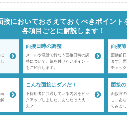
面接においておさえておくべきポイント
各項目ごとに解説します！
面接日時の調整
面接前
前に
メールや電話で行なう面接日時の調
面接前日
説し
整について、気を付けたいポイント
ます。面
をご紹介します。
チェック
こんな面接はダメだ！
面接の
。面
不採用者に共通している内容をピッ
面接官の
て解
クアップしました。あなたは大丈
し、あな
夫？
てみまし