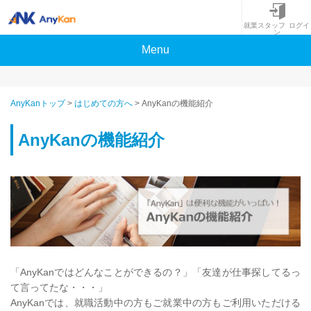
就業スタッフ ログイ
ン
Menu
AnyKanトップ
>
はじめての方へ
>
AnyKanの機能紹介
AnyKanの機能紹介
「AnyKanではどんなことができるの？」「友達が仕事探してるっ
て言ってたな・・・」
AnyKanでは、就職活動中の方もご就業中の方もご利用いただける