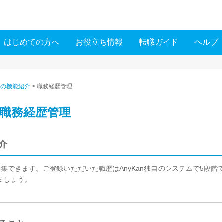
はじめての方へ
お役立ち情報
転職ガイド
ヘルプ
anの機能紹介
>
職務経歴管理
介-職務経歴管理
介
集できます。ご登録いただいた職歴はAnyKan独自のシステムで5段
ましょう。