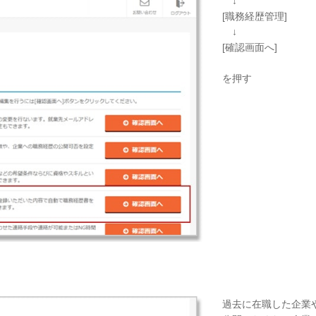
↓
[職務経歴管理]
↓
[確認画面へ]
を押す
過去に在職した企業