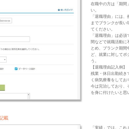
在職中の方は「期間
い。
「退職理由」には、
までブランクが長い
てください。
「退職理由」は必須
間などで就職活動に
とめ、ブランク期間
ど、就業に対してポ
う。
【退職理由記入例】
残業・休日出勤続き
く病気療養をしてお
今は完治しており、
を身に付けたいと思
記載
「実績」では、これ