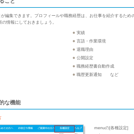
きること
項目が編集できます。プロフィールや職務経歴は、お仕事を紹介するため
新の情報にしておきましょう。
●
実績
●
言語・作業環境
●
退職理由
●
公開設定
●
職務経歴書自動作成
●
職歴更新通知 など
本的な機能
方
menuの[各種設定]