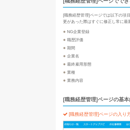
[職務経歴管理]ページでで
[職務経歴管理]ページでは以下の
更があった際はすぐに修正し常に最
●
NG企業登録
●
職歴評価
●
期間
●
企業名
●
最終雇用形態
●
業種
●
業務内容
[職務経歴管理]ページの基
[職務経歴管理]ページの入り