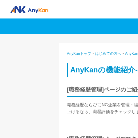
AnyKanトップ
>
はじめての方へ
>
AnyK
AnyKanの機能紹
[職務経歴管理]ページのご紹
職務経歴ならびにNG企業を管理・編
上げるなら、職歴評価をチェックし