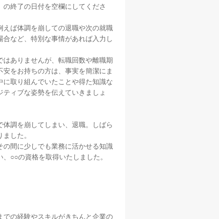
」の終了の日付を空欄にしてくださ
例えば体調を崩しての退職や次の就職
場合など、特別な事情があれば入力し
ではありませんが、転職回数や離職期
不安をお持ちの方は、事実を簡潔にま
中に取り組んでいたことや得た知識な
ジティブな姿勢を伝えていきましょ
で体調を崩してしまい、退職。しばら
りました。
その間に少しでも業務に活かせる知識
い、○○の資格を取得いたしました。
までの経験やスキルがきちんと企業の