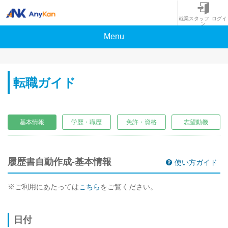
就業スタッフ ログイ
ン
Menu
転職ガイド
基本情報
学歴・職歴
免許・資格
志望動機
履歴書自動作成-基本情報
使い方ガイド
※ご利用にあたっては
こちら
をご覧ください。
日付