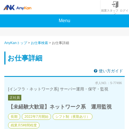
就業スタッフ ログイ
ン
Menu
AnyKanトップ
>
お仕事検索
>
お仕事詳細
お仕事詳細
使い方ガイド
求人NO.：5-77496
[インフラ・ネットワーク系] サーバー運用・保守・監視
正社員
【未経験大歓迎】ネットワーク系 運用監視
長期
2022年7月開始
シフト制（夜勤あり）
残業月5時間程度