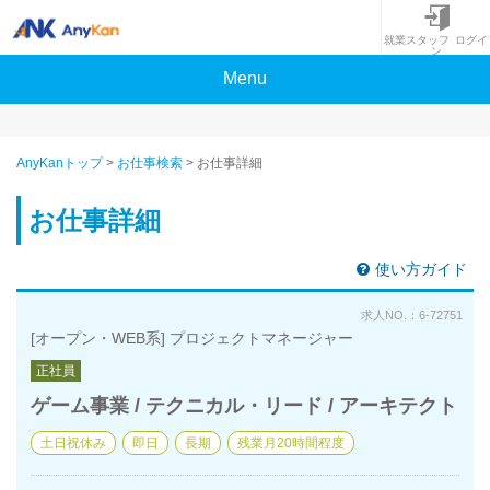
就業スタッフ ログイ
ン
Menu
AnyKanトップ
>
お仕事検索
>
お仕事詳細
お仕事詳細
使い方ガイド
求人NO.：6-72751
[オープン・WEB系] プロジェクトマネージャー
正社員
ゲーム事業 / テクニカル・リード / アーキテクト
土日祝休み
即日
長期
残業月20時間程度