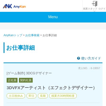
就業スタッフ ログイ
ン
Menu
AnyKanトップ
>
お仕事検索
>
お仕事詳細
お仕事詳細
使い方ガイド
求人NO.：6-19557
[ゲーム制作] 3DCGデザイナー
正社員
契約社員
3DVFXアーティスト（エフェクトデザイナー）
土日祝休み
即日
長期
残業月30時間程度