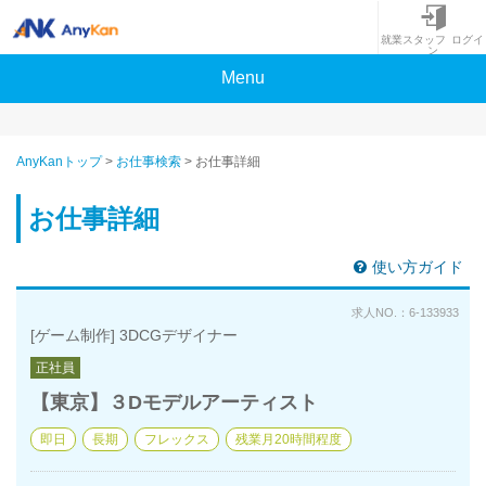
就業スタッフ ログイ
ン
Menu
AnyKanトップ
>
お仕事検索
>
お仕事詳細
お仕事詳細
使い方ガイド
求人NO.：6-133933
[ゲーム制作] 3DCGデザイナー
正社員
【東京】３Dモデルアーティスト
即日
長期
フレックス
残業月20時間程度