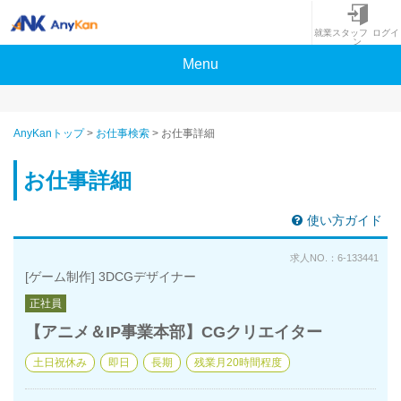
就業スタッフ ログイ
ン
Menu
AnyKanトップ
>
お仕事検索
>
お仕事詳細
お仕事詳細
使い方ガイド
求人NO.：6-133441
[ゲーム制作] 3DCGデザイナー
正社員
【アニメ＆IP事業本部】CGクリエイター
土日祝休み
即日
長期
残業月20時間程度