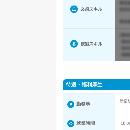
待遇・福利厚生
新宿
勤務地
新宿
就業時間
10: