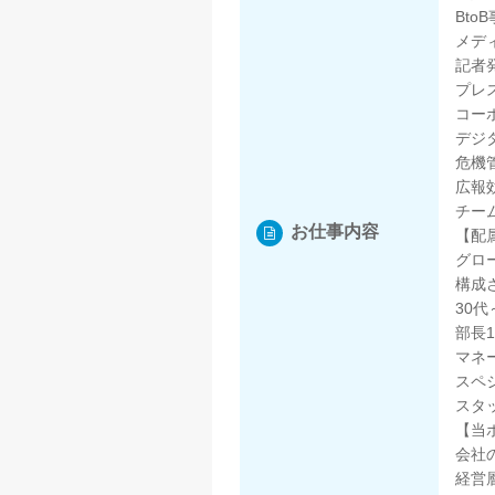
Bto
メデ
記者
プレ
コー
デジ
危機
広報
チー
お仕事内容
【配
グロ
構成
30
部長
マネ
スペ
スタ
【当
会社
経営