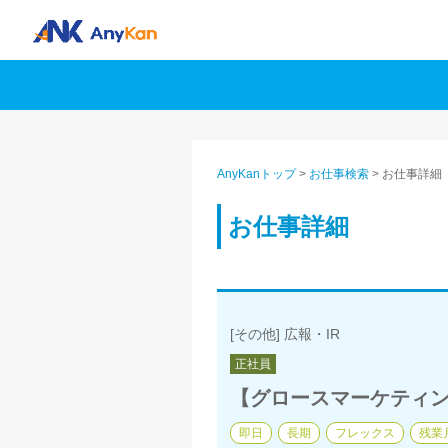
AnyKanトップ
>
お仕事検索
>
お仕事詳細
お仕事詳細
[その他] 広報・IR
正社員
【グロースマーケティン
即日
長期
フレックス
残業