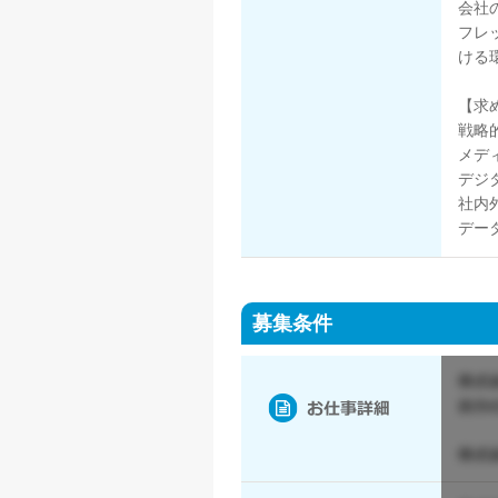
会社
フレ
ける
【求
戦略
メデ
デジ
社内
デー
募集条件