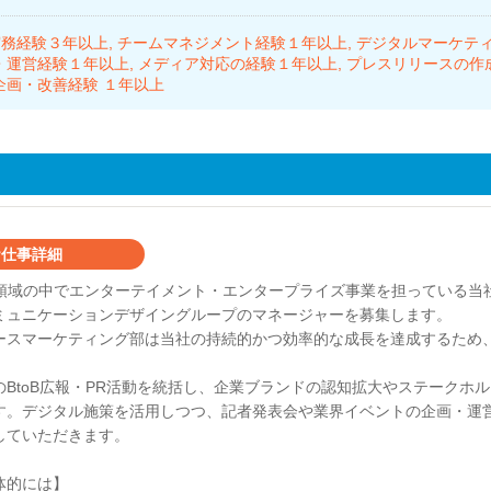
実務経験３年以上
チームマネジメント経験１年以上
デジタルマーケテ
・運営経験１年以上
メディア対応の経験１年以上
プレスリリースの作
企画・改善経験 １年以上
仕事詳細
O領域の中でエンターテイメント・エンタープライズ事業を担っている当
ミュニケーションデザイングループのマネージャーを募集します。
ースマーケティング部は当社の持続的かつ効率的な成長を達成するため、
のBtoB広報・PR活動を統括し、企業ブランドの認知拡大やステークホ
す。デジタル施策を活用しつつ、記者発表会や業界イベントの企画・運営
していただきます。
体的には】