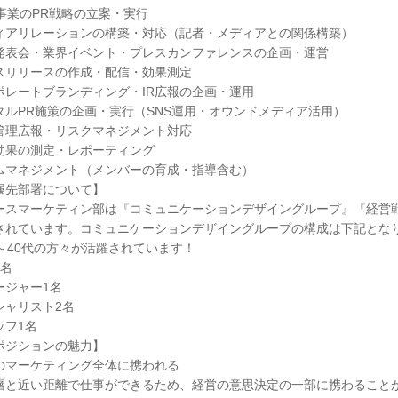
B事業のPR戦略の立案・実行
ィアリレーションの構築・対応（記者・メディアとの関係構築）
発表会・業界イベント・プレスカンファレンスの企画・運営
スリリースの作成・配信・効果測定
ポレートブランディング・IR広報の企画・運用
タルPR施策の企画・実行（SNS運用・オウンドメディア活用）
管理広報・リスクマネジメント対応
効果の測定・レポーティング
ムマネジメント（メンバーの育成・指導含む）
属先部署について】
ースマーケティン部は『コミュニケーションデザイングループ』『経営
されています。コミュニケーションデザイングループの構成は下記とな
代～40代の方々が活躍されています！
1名
ージャー1名
シャリスト2名
ッフ1名
ポジションの魅力】
のマーケティング全体に携われる
層と近い距離で仕事ができるため、経営の意思決定の一部に携わること