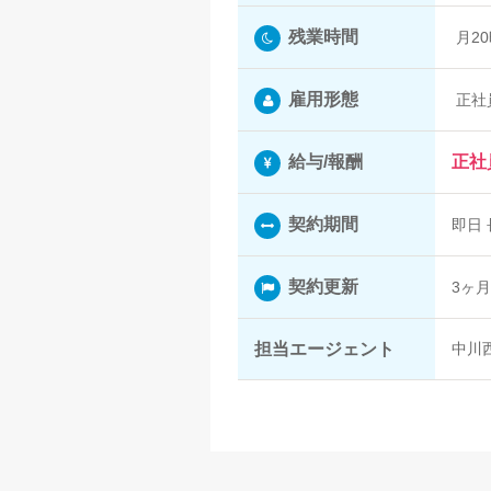
残業時間
月2
雇用形態
正社
給与/報酬
正社員
契約期間
即日 
契約更新
3ヶ
担当エージェント
中川