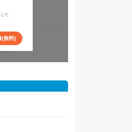
！
チした
(無料)