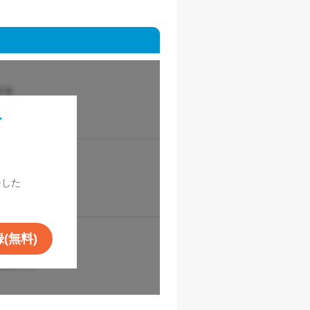
を
！
チした
(無料)