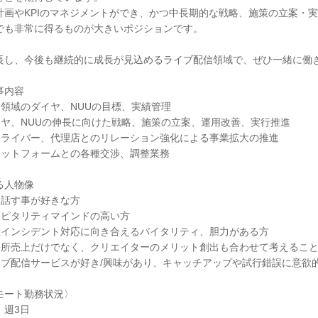
計画やKPIのマネジメントができ、かつ中長期的な戦略、施策の立案・
でも非常に得るものが大きいポジションです。
長し、今後も継続的に成長が見込めるライブ配信領域で、ぜひ一緒に働
事内容
担当領域のダイヤ、NUUの目標、実績管理
ダイヤ、NUUの伸長に向けた戦略、施策の立案、運用改善、実行推進
重点ライバー、代理店とのリレーション強化による事業拡大の推進
プラットフォームとの各種交渉、調整業務
る人物像
人と話す事が好きな方
ホスピタリティマインドの高い方
各種インシデント対応に向き合えるバイタリティ、胆力がある方
事務所売上だけでなく、クリエイターのメリット創出も合わせて考えるこ
ライブ配信サービスが好き/興味があり、キャッチアップや試行錯誤に意欲
モート勤務状況〉
：週3日