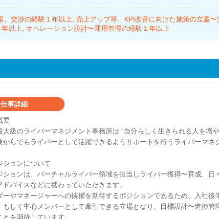
案、交渉の経験１年以上
売上アップ等、KPI改善に向けた施策の立案
１年以上
オペレーション設計〜運用管理の経験１年以上
仕事詳細
概要
最大級のライバーマネジメント事務所は “自分らしく生きられる人を増や
験からでもライバーとして活躍できるようサポートを行うライバーマネ
ジションについて
ジションは、バーチャルライバー領域を担当しライバー獲得〜育成、日
アドバイスなどに携わっていただきます。
ダーやマネージャーへの抜擢を期待するポジションであるため、入社後半
、もしく中心メンバーとして牽引できる立場となり、目標設計〜進捗管
ことを期待しています。