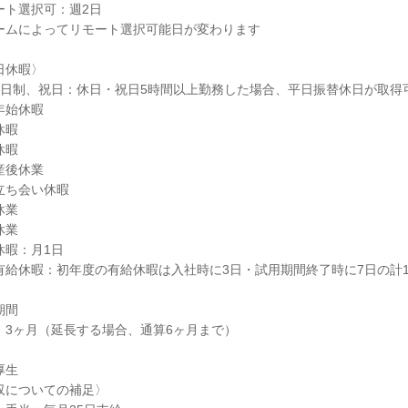
ート選択可：週2日
ームによってリモート選択可能日が変わります
日休暇〉
2日制、祝日：休日・祝日5時間以上勤務した場合、平日振替休日が取得
年始休暇
休暇
休暇
産後休業
立ち会い休暇
休業
休業
休暇：月1日
有給休暇：初年度の有給休暇は入社時に3日・試用期間終了時に7日の計
期間
：3ヶ月（延長する場合、通算6ヶ月まで）
厚生
収についての補足〉