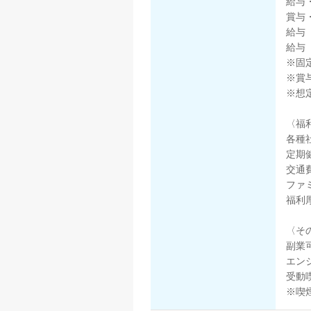
給与
賞与
給与（
給与（
※固
※賞
※想
〈福
各種
定期
交通
ファ
福利
〈そ
副業
エン
受動
※喫