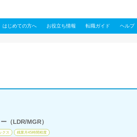
はじめての方へ
お役立ち情報
転職ガイド
ヘルプ
（LDR/MGR）
ックス
残業月45時間程度