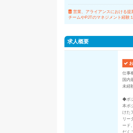
営業、アライアンスにおける提
チームやPJTのマネジメント経験
求人概要
お
仕事
国内
未経
◆ポ
本ポ
けた
リー
ード
だく