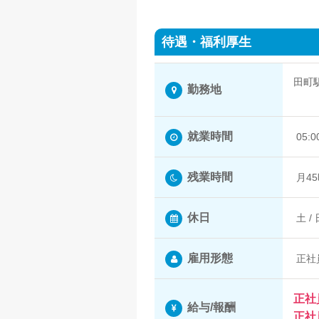
待遇・福利厚生
田町
勤務地
田町
就業時間
05:
残業時間
月4
休日
土 / 
雇用形態
正社
正社員
給与/報酬
正社