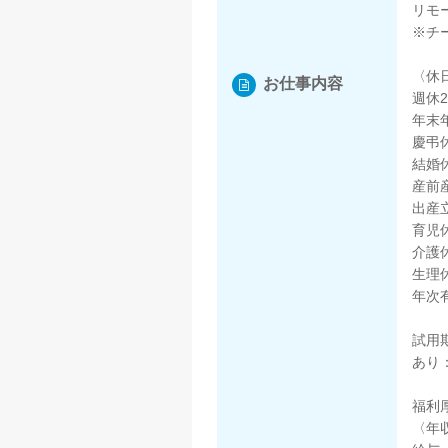
リモ
※チ
〈休
お仕事内容
週休
年末
慶弔
結婚
産前
出産
育児
介護
生理
年次
試用
あり
福利
〈年