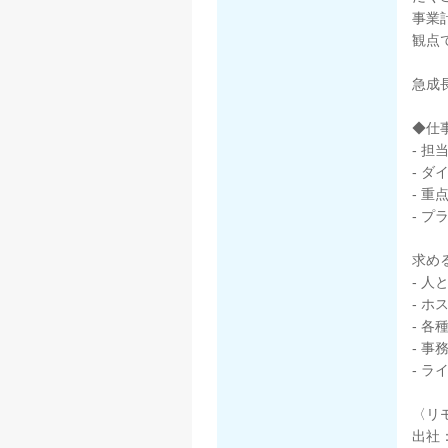
事業
観点
急成
◆仕
- 
- 
- 
- 
求め
- 
- 
- 
- 
- 
〈リ
出社