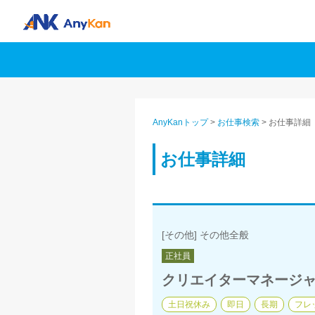
AnyKanトップ
>
お仕事検索
>
お仕事詳細
お仕事詳細
[その他] その他全般
正社員
クリエイターマネージャー
土日祝休み
即日
長期
フレ