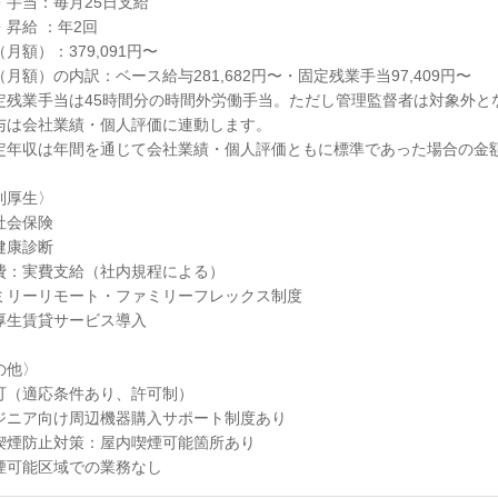
・手当：毎月25日支給
・昇給 ：年2回
月額）：379,091円〜
月額）の内訳：ベース給与281,682円〜・固定残業手当97,409円〜
定残業手当は45時間分の時間外労働手当。ただし管理監督者は対象外と
与は会社業績・個人評価に連動します。
定年収は年間を通じて会社業績・個人評価ともに標準であった場合の金
利厚生〉
社会保険
健康診断
費：実費支給（社内規程による）
ミリーリモート・ファミリーフレックス制度
厚生賃貸サービス導入
の他〉
可（適応条件あり、許可制）
ジニア向け周辺機器購入サポート制度あり
喫煙防止対策：屋内喫煙可能箇所あり
煙可能区域での業務なし