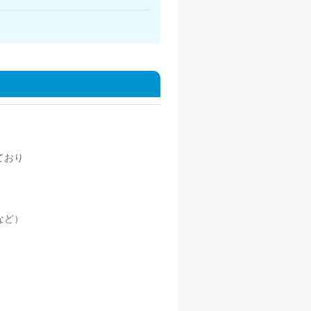
ており
など）