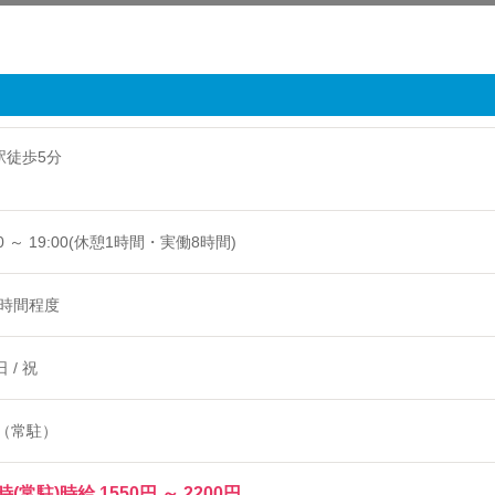
駅徒歩5分
 @東京都渋谷区
00 ～ 19:00(休憩1時間・実働8時間)
0時間程度
日 / 祝
（常駐）
(常駐)時給 1550円 ～ 2200円