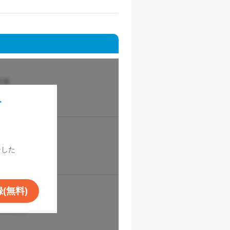
を
！
チした
(無料)