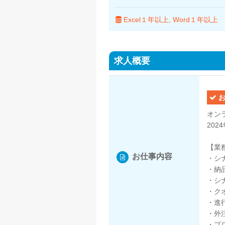
Excel１年以上
Word１年以上
求人概要
お
オン
20
【業
お仕事内容
・シ
・納
・シ
・ク
・進
・外
・プ