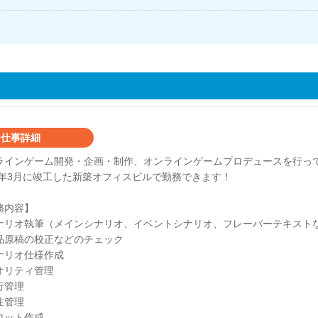
仕事詳細
ラインゲーム開発・企画・制作、オンラインゲームプロデュースを行っ
24年3月に竣工した新築オフィスビルで勤務できます！
務内容】
ナリオ執筆（メインシナリオ、イベントシナリオ、フレーバーテキスト
品原稿の校正などのチェック
ナリオ仕様作成
オリティ管理
行管理
注管理
ロット作成