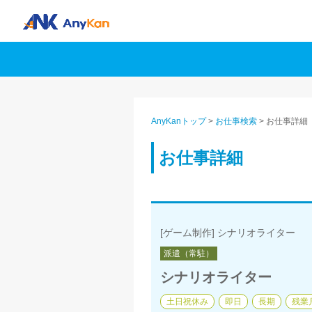
AnyKanトップ
>
お仕事検索
>
お仕事詳細
お仕事詳細
[ゲーム制作] シナリオライター
派遣（常駐）
シナリオライター
土日祝休み
即日
長期
残業