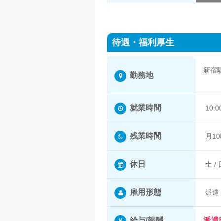
待遇・福利厚生
新宿
勤務地
新宿
就業時間
10:
残業時間
月1
休日
土 / 
雇用形態
派遣
給与/報酬
派遣時